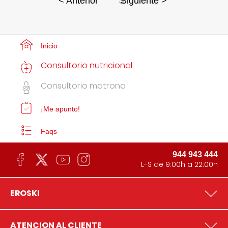
3
< Anterior
Siguiente >
Inicio
Consultorio nutricional
Consultorio matrona
¡Me apunto!
Faqs
944 943 444
L-S de 9:00h a 22:00h
EROSKI
ATENCION AL CLIENTE