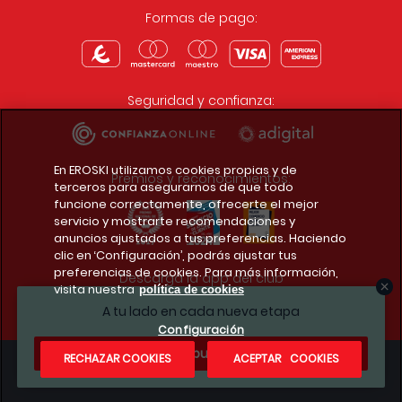
Formas de pago:
Seguridad y confianza:
En EROSKI utilizamos cookies propias y de
Premios y reconocimientos:
terceros para asegurarnos de que todo
funcione correctamente, ofrecerte el mejor
servicio y mostrarte recomendaciones y
anuncios ajustados a tus preferencias. Haciendo
clic en ‘Configuración’, podrás ajustar tus
preferencias de cookies. Para más información,
Descarga la app del club
visita nuestra
política de cookies
A tu lado en cada nueva etapa
Configuración
¿Te apuntas?
RECHAZAR COOKIES
ACEPTAR COOKIES
Condiciones legales