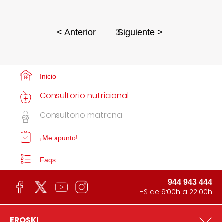
3
< Anterior
Siguiente >
Inicio
Consultorio nutricional
Consultorio matrona
¡Me apunto!
Faqs
944 943 444
L-S de 9:00h a 22:00h
EROSKI