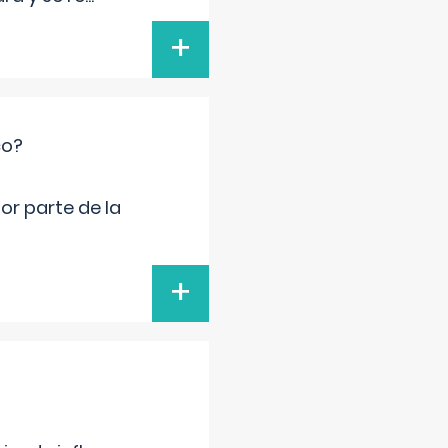
+
co?
por parte de la
+