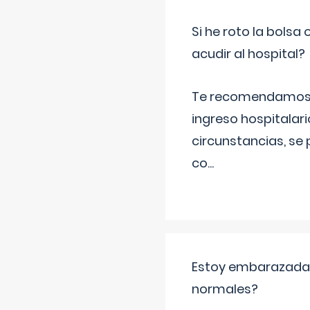
Si he roto la bols
acudir al hospital?
Te recomendamos ac
ingreso hospitalari
circunstancias, se 
co
...
Estoy embarazada y
normales?