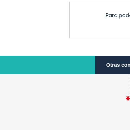
Para pode
Otras con