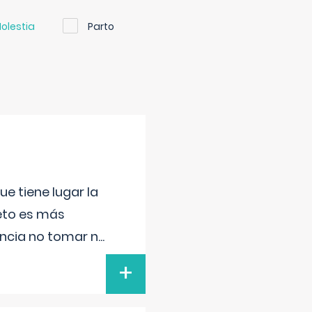
olestia
Parto
e tiene lugar la
feto es más
ancia no tomar n
...
+