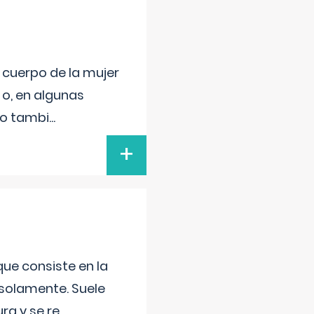
l cuerpo de la mujer
 o, en algunas
mo tambi
...
+
que consiste en la
 solamente. Suele
ra y se re
...