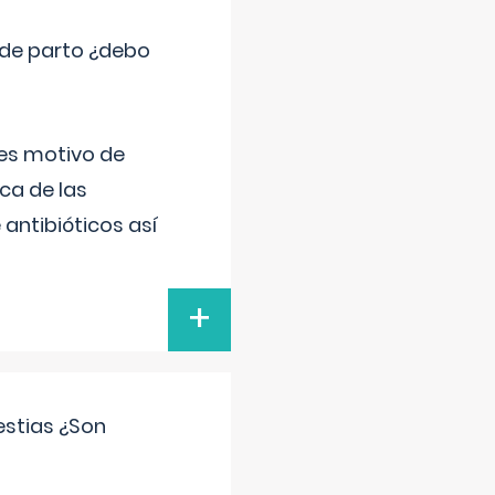
 de parto ¿debo
 es motivo de
ica de las
antibióticos así
+
estias ¿Son