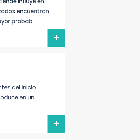
iende influye en
lizados encuentran
mayor probab
...
+
es del inicio
produce en un
+