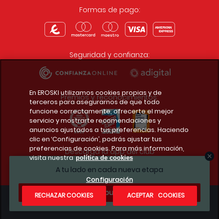
Formas de pago:
Seguridad y confianza:
En EROSKI utilizamos cookies propias y de
Premios y reconocimientos:
terceros para asegurarnos de que todo
funcione correctamente, ofrecerte el mejor
servicio y mostrarte recomendaciones y
anuncios ajustados a tus preferencias. Haciendo
clic en ‘Configuración’, podrás ajustar tus
preferencias de cookies. Para más información,
Descarga la app del club
visita nuestra
política de cookies
A tu lado en cada nueva etapa
Configuración
¿Te apuntas?
RECHAZAR COOKIES
ACEPTAR COOKIES
Condiciones legales