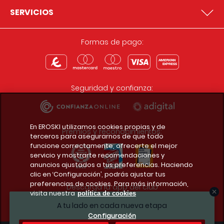
SERVICIOS
Formas de pago:
Seguridad y confianza:
En EROSKI utilizamos cookies propias y de
Premios y reconocimientos:
terceros para asegurarnos de que todo
funcione correctamente, ofrecerte el mejor
servicio y mostrarte recomendaciones y
anuncios ajustados a tus preferencias. Haciendo
clic en ‘Configuración’, podrás ajustar tus
preferencias de cookies. Para más información,
Descarga la app del club
visita nuestra
política de cookies
A tu lado en cada nueva etapa
Configuración