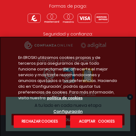
Formas de pago:
Seguridad y confianza:
En EROSKI utilizamos cookies propias y de
Premios y reconocimientos:
terceros para asegurarnos de que todo
funcione correctamente, ofrecerte el mejor
servicio y mostrarte recomendaciones y
anuncios ajustados a tus preferencias. Haciendo
clic en ‘Configuración’, podrás ajustar tus
preferencias de cookies. Para más información,
Descarga la app del club
visita nuestra
política de cookies
A tu lado en cada nueva etapa
Configuración
¿Te apuntas?
RECHAZAR COOKIES
ACEPTAR COOKIES
Condiciones legales