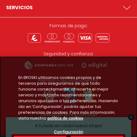
SERVICIOS
Formas de pago:
Seguridad y confianza:
En EROSKI utilizamos cookies propias y de
Premios y reconocimientos:
terceros para asegurarnos de que todo
funcione correctamente, ofrecerte el mejor
servicio y mostrarte recomendaciones y
anuncios ajustados a tus preferencias. Haciendo
clic en ‘Configuración’, podrás ajustar tus
preferencias de cookies. Para más información,
Descarga la app del club
visita nuestra
política de cookies
A tu lado en cada nueva etapa
Configuración