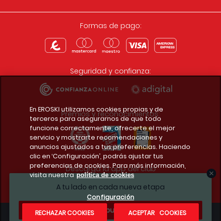
Formas de pago:
Seguridad y confianza:
En EROSKI utilizamos cookies propias y de
Premios y reconocimientos:
terceros para asegurarnos de que todo
funcione correctamente, ofrecerte el mejor
servicio y mostrarte recomendaciones y
anuncios ajustados a tus preferencias. Haciendo
clic en ‘Configuración’, podrás ajustar tus
preferencias de cookies. Para más información,
Descarga la app del club
visita nuestra
política de cookies
A tu lado en cada nueva etapa
Configuración
¿Te apuntas?
RECHAZAR COOKIES
ACEPTAR COOKIES
Condiciones legales