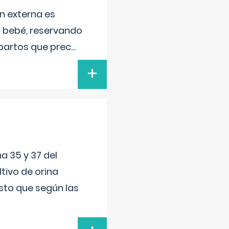
n externa es
el bebé, reservando
 partos que prec
...
+
a 35 y 37 del
tivo de orina
esto que según las