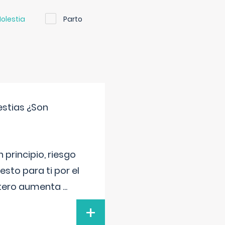
olestia
Parto
estias ¿Son
principio, riesgo
sto para ti por el
 útero aumenta
...
+