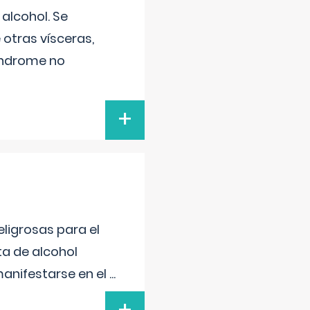
alcohol. Se
 otras vísceras,
síndrome no
+
ligrosas para el
ta de alcohol
anifestarse en el
...