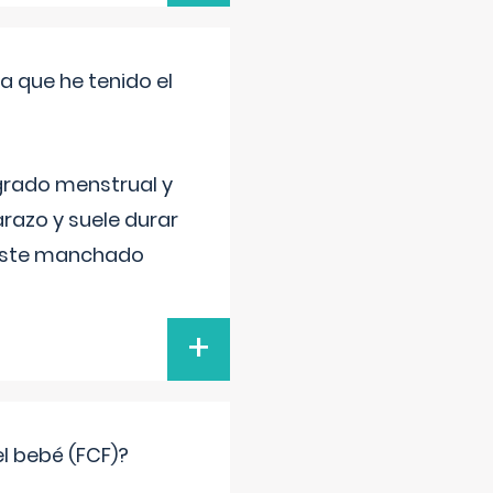
a que he tenido el
grado menstrual y
razo y suele durar
 este manchado
+
el bebé (FCF)?