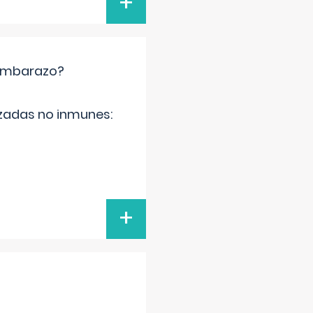
+
 embarazo?
zadas no inmunes:
+