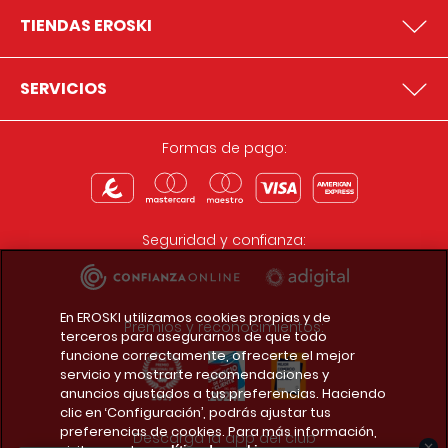
TIENDAS EROSKI
SERVICIOS
Formas de pago:
Seguridad y confianza:
En EROSKI utilizamos cookies propias y de
Premios y reconocimientos:
terceros para asegurarnos de que todo
funcione correctamente, ofrecerte el mejor
servicio y mostrarte recomendaciones y
anuncios ajustados a tus preferencias. Haciendo
clic en ‘Configuración’, podrás ajustar tus
preferencias de cookies. Para más información,
Descarga la app del club