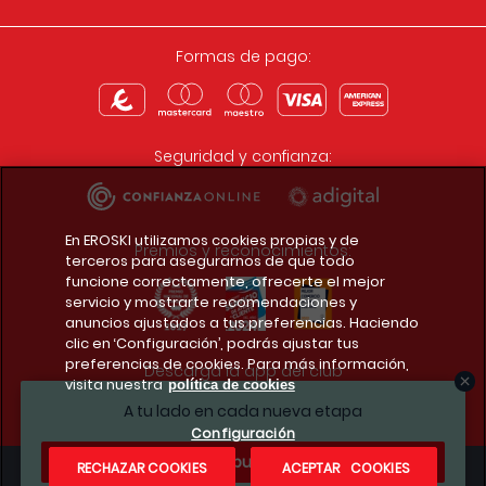
Formas de pago:
Seguridad y confianza:
En EROSKI utilizamos cookies propias y de
Premios y reconocimientos:
terceros para asegurarnos de que todo
funcione correctamente, ofrecerte el mejor
servicio y mostrarte recomendaciones y
anuncios ajustados a tus preferencias. Haciendo
clic en ‘Configuración’, podrás ajustar tus
preferencias de cookies. Para más información,
Descarga la app del club
visita nuestra
política de cookies
A tu lado en cada nueva etapa
Configuración
¿Te apuntas?
RECHAZAR COOKIES
ACEPTAR COOKIES
Condiciones legales