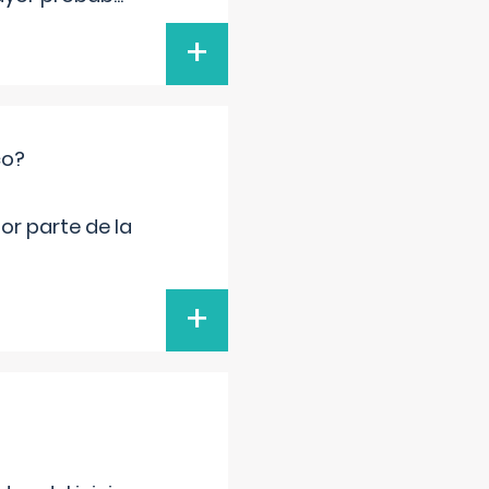
+
co?
por parte de la
+