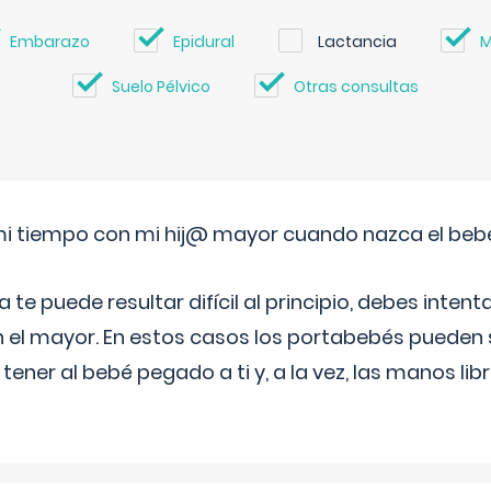
Embarazo
Epidural
Lactancia
M
Suelo Pélvico
Otras consultas
i tiempo con mi hij@ mayor cuando nazca el beb
e puede resultar difícil al principio, debes intenta
n el mayor. En estos casos los portabebés pueden s
tener al bebé pegado a ti y, a la vez, las manos lib