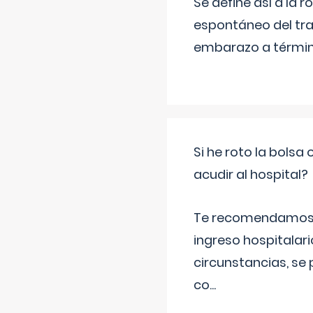
Se define así a la
espontáneo del tra
embarazo a término
Si he roto la bols
acudir al hospital?
Te recomendamos ac
ingreso hospitalari
circunstancias, se 
co
...