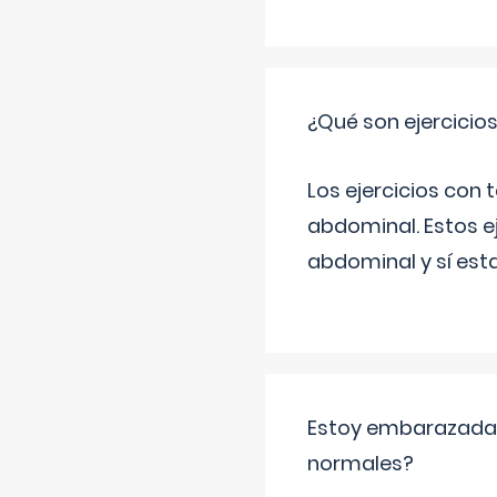
¿Qué son ejercicio
Los ejercicios con
abdominal. Estos ej
abdominal y sí est
Estoy embarazada y
normales?