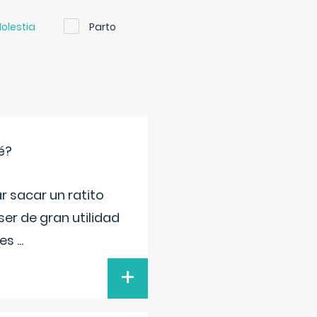
olestia
Parto
é?
r sacar un ratito
er de gran utilidad
res
...
+