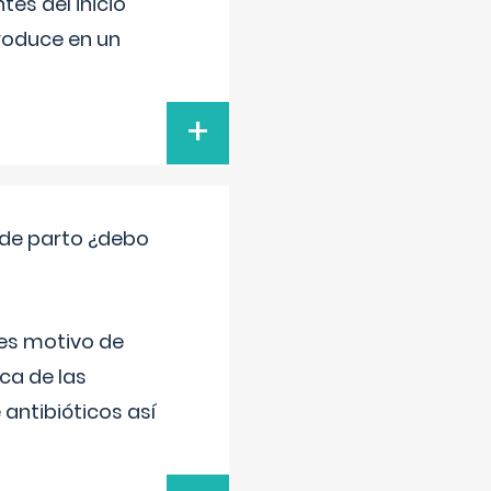
es del inicio
produce en un
+
 de parto ¿debo
 es motivo de
ica de las
antibióticos así