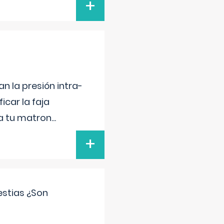
+
n la presión intra-
icar la faja
 a tu matron
...
+
estias ¿Son