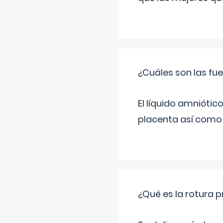
¿Cuáles son las fue
El líquido amniótic
placenta así como l
¿Qué es la rotura