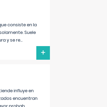
que consiste en la
 solamente. Suele
ra y se re
...
+
iende influye en
lizados encuentran
mayor probab
...