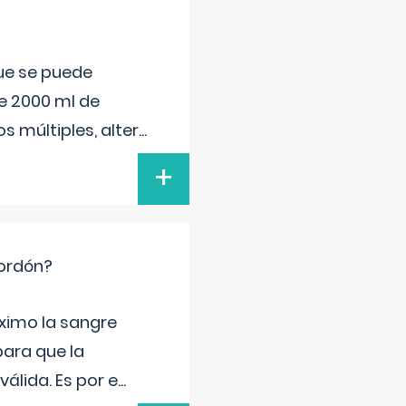
que se puede
e 2000 ml de
s múltiples, alter
...
+
cordón?
ximo la sangre
para que la
álida. Es por e
...