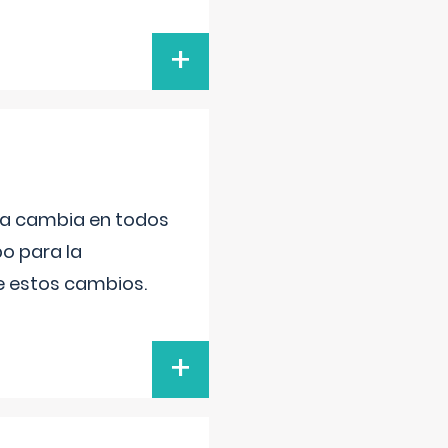
+
da cambia en todos
po para la
de estos cambios.
+