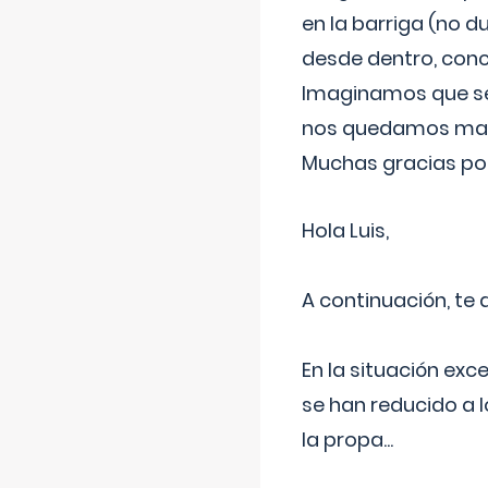
en la barriga (no du
desde dentro, con
Imaginamos que ser
nos quedamos mas t
Muchas gracias por
Hola Luis,
A continuación, te
En la situación exc
se han reducido a 
la propa
...