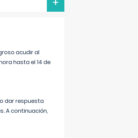
+
roso acudir al
ora hasta el 14 de
do dar respuesta
s. A continuación,