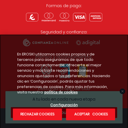
Formas de pago:
Seguridad y confianza:
En EROSKI utilizamos cookies propias y de
Premios y reconocimientos:
terceros para asegurarnos de que todo
funcione correctamente, ofrecerte el mejor
servicio y mostrarte recomendaciones y
anuncios ajustados a tus preferencias. Haciendo
clic en ‘Configuración’, podrás ajustar tus
preferencias de cookies. Para más información,
Descarga la app del club
visita nuestra
política de cookies
A tu lado en cada nueva etapa
Configuración
¿Te apuntas?
RECHAZAR COOKIES
ACEPTAR COOKIES
Condiciones legales