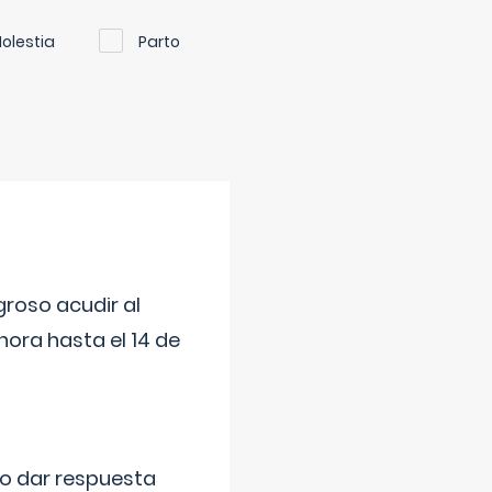
olestia
Parto
roso acudir al
ora hasta el 14 de
do dar respuesta