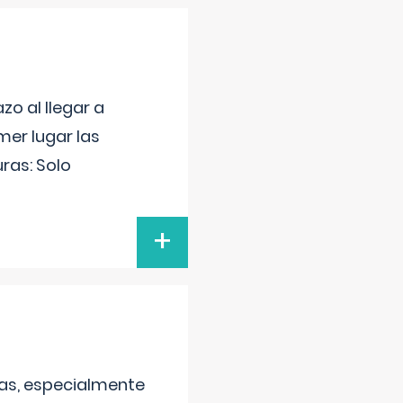
o al llegar a
mer lugar las
uras: Solo
+
as, especialmente