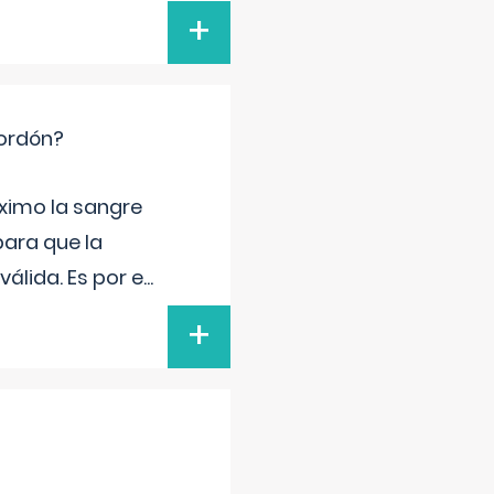
+
cordón?
ximo la sangre
para que la
álida. Es por e
...
+