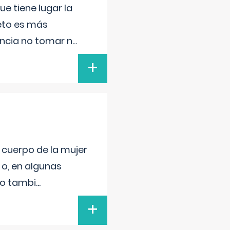
e tiene lugar la
feto es más
ancia no tomar n
...
+
l cuerpo de la mujer
 o, en algunas
mo tambi
...
+