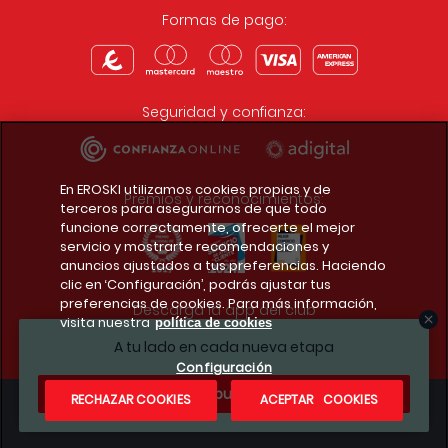
Formas de pago:
Seguridad y confianza:
En EROSKI utilizamos cookies propias y de
Premios y reconocimientos:
terceros para asegurarnos de que todo
funcione correctamente, ofrecerte el mejor
servicio y mostrarte recomendaciones y
anuncios ajustados a tus preferencias. Haciendo
clic en ‘Configuración’, podrás ajustar tus
preferencias de cookies. Para más información,
Descarga la app del club
visita nuestra
política de cookies
A tu lado en cada nueva etapa
Configuración
¿Te apuntas?
RECHAZAR COOKIES
ACEPTAR COOKIES
Condiciones legales