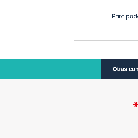
Para pode
Otras con