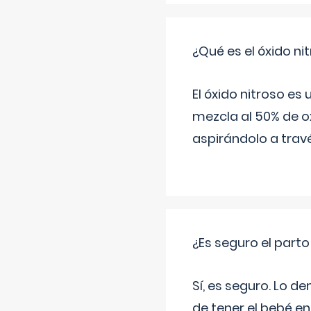
¿Qué es el óxido nit
El óxido nitroso es
mezcla al 50% de ox
aspirándolo a travé
¿Es seguro el part
Sí, es seguro. Lo d
de tener el bebé e