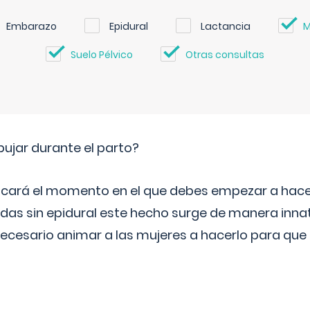
Embarazo
Epidural
Lactancia
M
Suelo Pélvico
Otras consultas
jar durante el parto?
icará el momento en el que debes empezar a hacer
s sin epidural este hecho surge de manera innat
necesario animar a las mujeres a hacerlo para que 