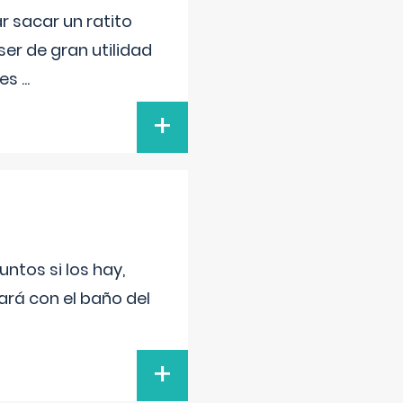
r sacar un ratito
er de gran utilidad
res
...
+
untos si los hay,
ará con el baño del
+