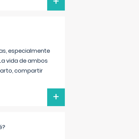
+
as, especialmente
 La vida de ambos
arto, compartir
+
é?