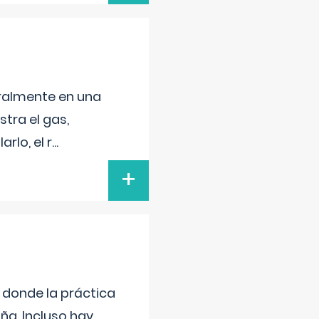
neralmente en una
tra el gas,
rlo, el r
...
+
s donde la práctica
ña. Incluso hay