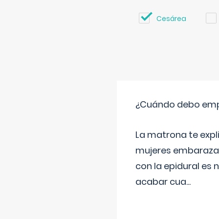
Cesárea
¿Cuándo debo empu
La matrona te expl
mujeres embarazada
con la epidural es 
acabar cua
...