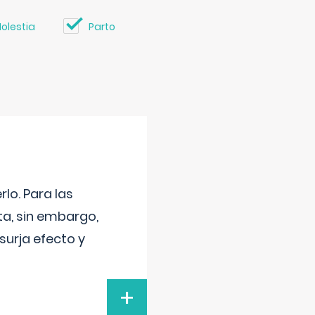
olestia
Parto
lo. Para las
a, sin embargo,
surja efecto y
+