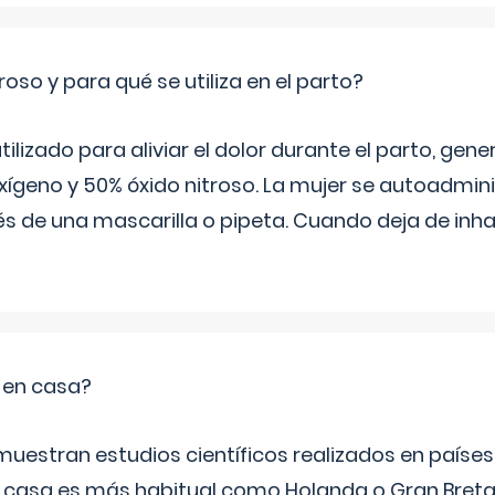
roso y para qué se utiliza en el parto?
 utilizado para aliviar el dolor durante el parto, ge
ígeno y 50% óxido nitroso. La mujer se autoadminis
s de una mascarilla o pipeta. Cuando deja de inhala
o en casa?
emuestran estudios científicos realizados en paíse
n casa es más habitual como Holanda o Gran Breta