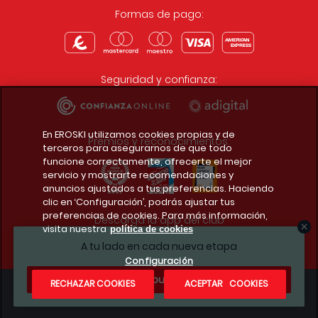
Formas de pago:
Seguridad y confianza:
En EROSKI utilizamos cookies propias y de
Premios y reconocimientos:
terceros para asegurarnos de que todo
funcione correctamente, ofrecerte el mejor
servicio y mostrarte recomendaciones y
anuncios ajustados a tus preferencias. Haciendo
clic en ‘Configuración’, podrás ajustar tus
preferencias de cookies. Para más información,
Descarga la app del club
visita nuestra
política de cookies
A tu lado en cada nueva etapa
Configuración
¿Te apuntas?
RECHAZAR COOKIES
ACEPTAR COOKIES
Condiciones legales