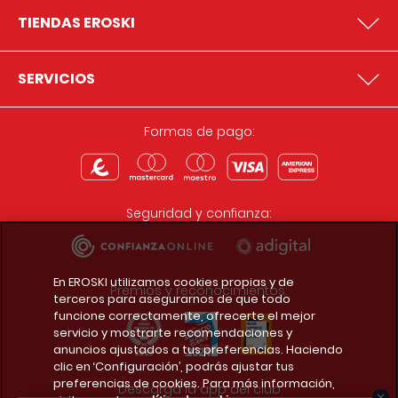
TIENDAS EROSKI
SERVICIOS
Formas de pago:
Seguridad y confianza:
En EROSKI utilizamos cookies propias y de
Premios y reconocimientos:
terceros para asegurarnos de que todo
funcione correctamente, ofrecerte el mejor
servicio y mostrarte recomendaciones y
anuncios ajustados a tus preferencias. Haciendo
clic en ‘Configuración’, podrás ajustar tus
preferencias de cookies. Para más información,
Descarga la app del club