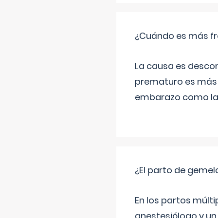
¿Cuándo es más fr
La causa es descon
prematuro es más 
embarazo como las 
¿El parto de gemel
En los partos múlt
anestesiólogo y un