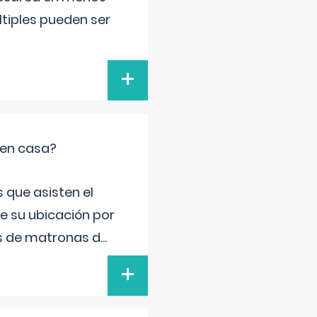
ltiples pueden ser
+
 en casa?
 que asisten el
de su ubicación por
s de matronas d
...
+