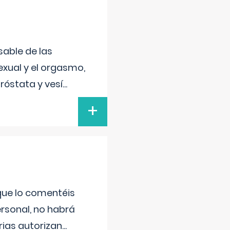
sable de las
exual y el orgasmo,
róstata y vesí
...
+
 que lo comentéis
ersonal, no habrá
ias autorizan
...