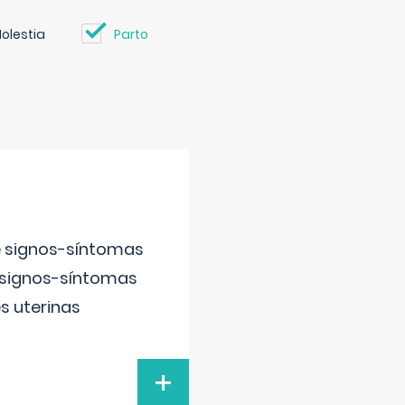
olestia
Parto
e signos-síntomas
 signos-síntomas
s uterinas
+