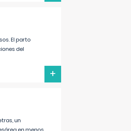
os. El parto
iones del
+
tras, un
 cesárea en menos