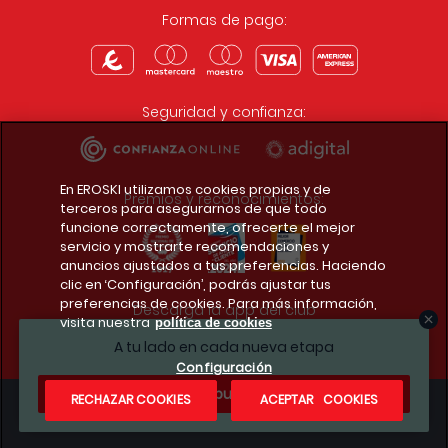
Formas de pago:
Seguridad y confianza:
En EROSKI utilizamos cookies propias y de
Premios y reconocimientos:
terceros para asegurarnos de que todo
funcione correctamente, ofrecerte el mejor
servicio y mostrarte recomendaciones y
anuncios ajustados a tus preferencias. Haciendo
clic en ‘Configuración’, podrás ajustar tus
preferencias de cookies. Para más información,
Descarga la app del club
visita nuestra
política de cookies
A tu lado en cada nueva etapa
Configuración
¿Te apuntas?
RECHAZAR COOKIES
ACEPTAR COOKIES
Condiciones legales