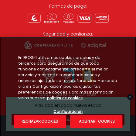
Formas de pago:
Seguridad y confianza:
En EROSKI utilizamos cookies propias y de
Premios y reconocimientos:
terceros para asegurarnos de que todo
funcione correctamente, ofrecerte el mejor
servicio y mostrarte recomendaciones y
anuncios ajustados a tus preferencias. Haciendo
clic en ‘Configuración’, podrás ajustar tus
preferencias de cookies. Para más información,
Descarga la app del club
visita nuestra
política de cookies
A tu lado en cada nueva etapa
Configuración
¿Te apuntas?
RECHAZAR COOKIES
ACEPTAR COOKIES
Condiciones legales