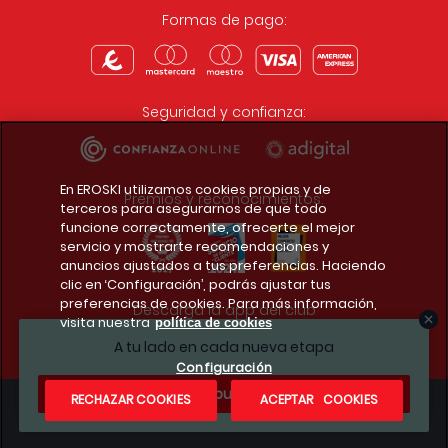
Formas de pago:
Seguridad y confianza:
En EROSKI utilizamos cookies propias y de
Premios y reconocimientos:
terceros para asegurarnos de que todo
funcione correctamente, ofrecerte el mejor
servicio y mostrarte recomendaciones y
anuncios ajustados a tus preferencias. Haciendo
clic en ‘Configuración’, podrás ajustar tus
preferencias de cookies. Para más información,
Descarga la app del club
visita nuestra
política de cookies
A tu lado en cada nueva etapa
Configuración
¿Te apuntas?
RECHAZAR COOKIES
ACEPTAR COOKIES
Condiciones legales