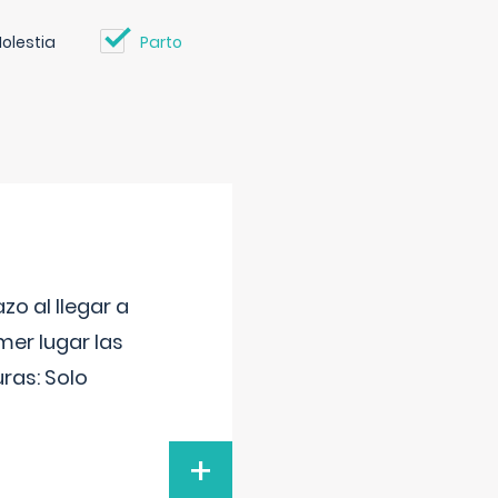
olestia
Parto
o al llegar a
mer lugar las
uras: Solo
+