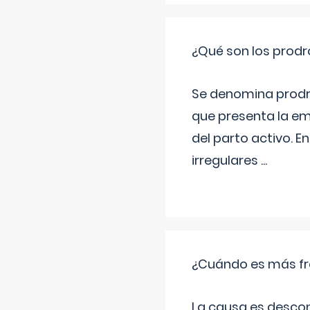
¿Qué son los prod
Se denomina prodr
que presenta la e
del parto activo. 
irregulares
...
¿Cuándo es más fr
La causa es descon