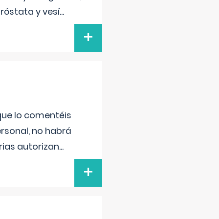
róstata y vesí
...
+
 que lo comentéis
ersonal, no habrá
ias autorizan
...
+