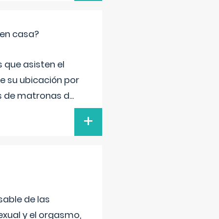
 en casa?
 que asisten el
de su ubicación por
s de matronas d
...
+
sable de las
exual y el orgasmo,