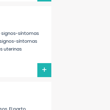
e signos-síntomas
 signos-síntomas
s uterinas
+
os. El parto