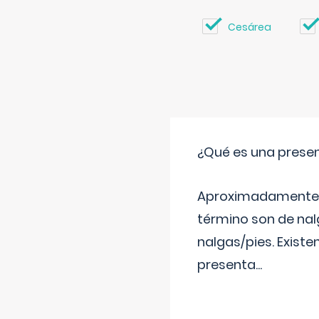
Cesárea
¿Qué es una prese
Aproximadamente un
término son de nalg
nalgas/pies. Existe
presenta
...