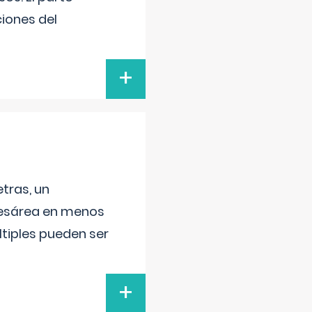
iones del
+
tras, un
 cesárea en menos
ltiples pueden ser
+