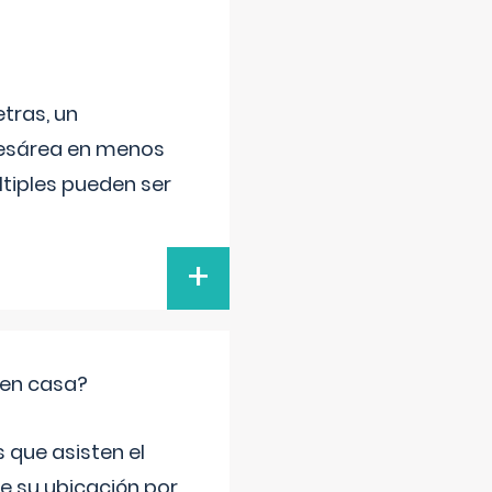
tras, un
 cesárea en menos
ltiples pueden ser
+
 en casa?
 que asisten el
de su ubicación por