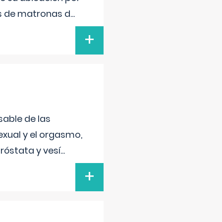
s de matronas d
...
+
sable de las
exual y el orgasmo,
róstata y vesí
...
+