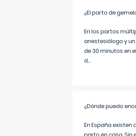
¿El parto de gemel
En los partos múlt
anestesiólogo y un
de 30 minutos en e
d
...
¿Dónde puedo enco
En España existen 
parto en casa. Sin 