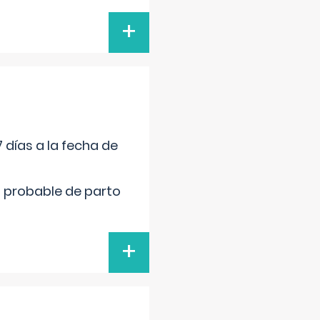
+
 días a la fecha de
cha probable de parto
+