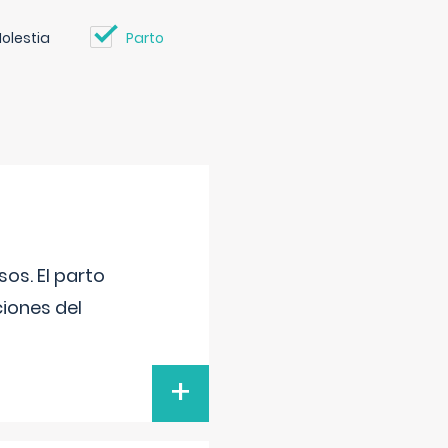
olestia
Parto
os. El parto
iones del
+