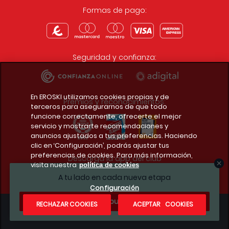
Formas de pago:
Seguridad y confianza:
En EROSKI utilizamos cookies propias y de
Premios y reconocimientos:
terceros para asegurarnos de que todo
funcione correctamente, ofrecerte el mejor
servicio y mostrarte recomendaciones y
anuncios ajustados a tus preferencias. Haciendo
clic en ‘Configuración’, podrás ajustar tus
preferencias de cookies. Para más información,
Descarga la app del club
visita nuestra
política de cookies
A tu lado en cada nueva etapa
Configuración
¿Te apuntas?
RECHAZAR COOKIES
ACEPTAR COOKIES
Condiciones legales