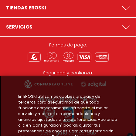
TIENDAS EROSKI
SERVICIOS
Formas de pago:
Seguridad y confianza:
En EROSKI utilizamos cookies propias y de
Premios y reconocimientos:
terceros para asegurarnos de que todo
funcione correctamente, ofrecerte el mejor
servicio y mostrarte recomendaciones y
anuncios ajustados a tus preferencias. Haciendo
clic en ‘Configuración’, podrás ajustar tus
preferencias de cookies. Para más información,
Descarga la app del club