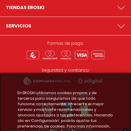
TIENDAS EROSKI
SERVICIOS
Formas de pago:
Seguridad y confianza:
En EROSKI utilizamos cookies propias y de
Premios y reconocimientos:
terceros para asegurarnos de que todo
funcione correctamente, ofrecerte el mejor
servicio y mostrarte recomendaciones y
anuncios ajustados a tus preferencias. Haciendo
clic en ‘Configuración’, podrás ajustar tus
preferencias de cookies. Para más información,
Descarga la app del club