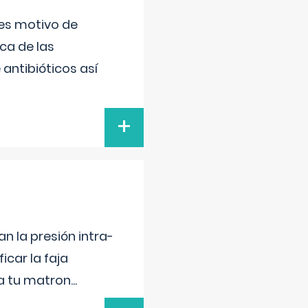
 es motivo de
ica de las
antibióticos así
+
n la presión intra-
icar la faja
 a tu matron
...