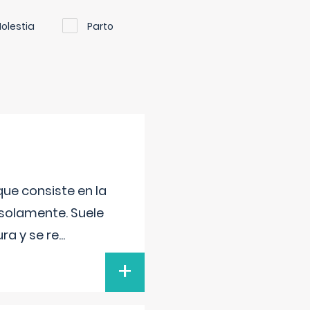
olestia
Parto
que consiste en la
 solamente. Suele
ra y se re
...
+