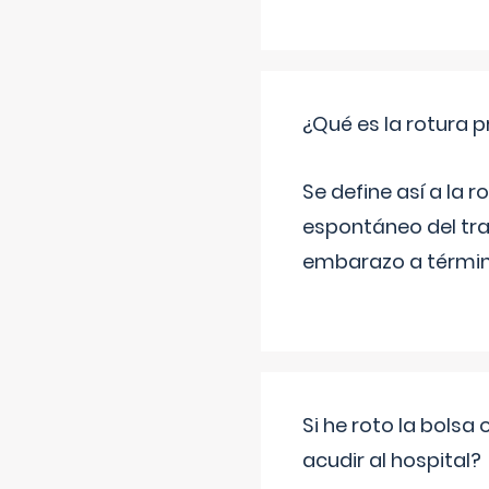
¿Qué es la rotura
Se define así a la
espontáneo del tra
embarazo a término
Si he roto la bols
acudir al hospital?