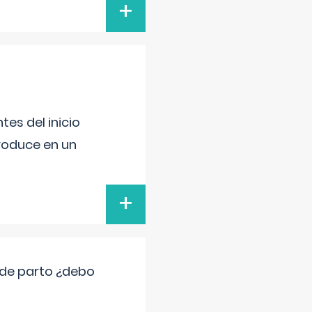
+
es del inicio
produce en un
+
 de parto ¿debo