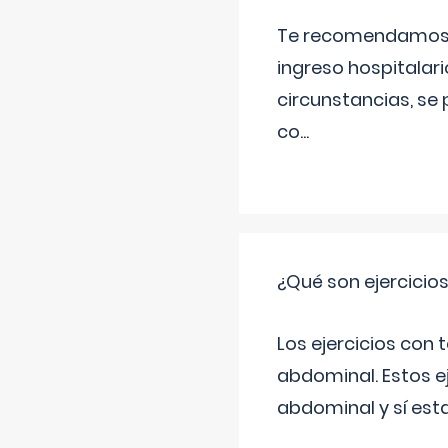
Te recomendamos ac
ingreso hospitalari
circunstancias, se 
co
...
¿Qué son ejercicio
Los ejercicios con
abdominal. Estos ej
abdominal y sí est