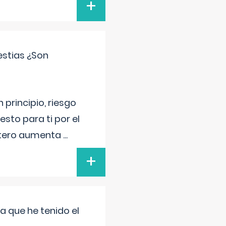
+
estias ¿Son
principio, riesgo
sto para ti por el
 útero aumenta
...
+
a que he tenido el