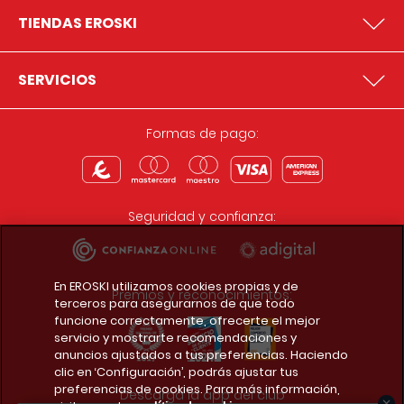
TIENDAS EROSKI
SERVICIOS
Formas de pago:
Seguridad y confianza:
En EROSKI utilizamos cookies propias y de
Premios y reconocimientos:
terceros para asegurarnos de que todo
funcione correctamente, ofrecerte el mejor
servicio y mostrarte recomendaciones y
anuncios ajustados a tus preferencias. Haciendo
clic en ‘Configuración’, podrás ajustar tus
preferencias de cookies. Para más información,
Descarga la app del club