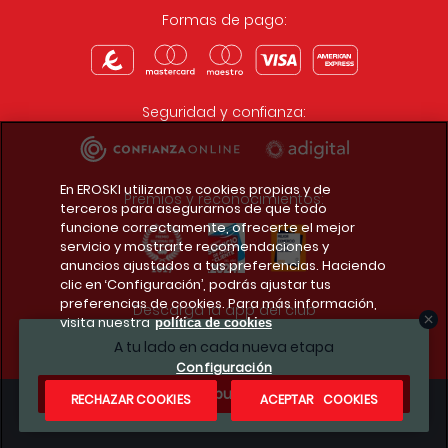
Formas de pago:
Seguridad y confianza:
En EROSKI utilizamos cookies propias y de
Premios y reconocimientos:
terceros para asegurarnos de que todo
funcione correctamente, ofrecerte el mejor
servicio y mostrarte recomendaciones y
anuncios ajustados a tus preferencias. Haciendo
clic en ‘Configuración’, podrás ajustar tus
preferencias de cookies. Para más información,
Descarga la app del club
visita nuestra
política de cookies
A tu lado en cada nueva etapa
Configuración
¿Te apuntas?
RECHAZAR COOKIES
ACEPTAR COOKIES
Condiciones legales