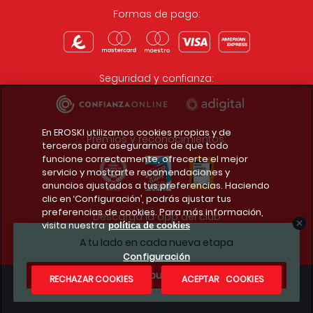
Formas de pago:
Seguridad y confianza:
En EROSKI utilizamos cookies propias y de
Premios y reconocimientos:
terceros para asegurarnos de que todo
funcione correctamente, ofrecerte el mejor
servicio y mostrarte recomendaciones y
anuncios ajustados a tus preferencias. Haciendo
clic en ‘Configuración’, podrás ajustar tus
preferencias de cookies. Para más información,
Descarga la app del club
visita nuestra
política de cookies
A tu lado en cada nueva etapa
Configuración
¿Te apuntas?
RECHAZAR COOKIES
ACEPTAR COOKIES
Condiciones legales