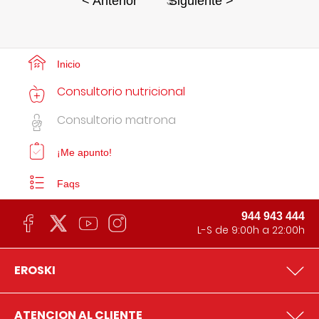
3
< Anterior
Siguiente >
Inicio
Consultorio nutricional
Consultorio matrona
¡Me apunto!
Faqs
944 943 444
L-S de 9:00h a 22:00h
EROSKI
ATENCION AL CLIENTE