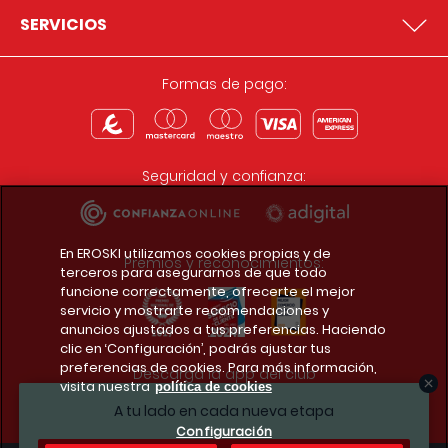
SERVICIOS
Formas de pago:
Seguridad y confianza:
En EROSKI utilizamos cookies propias y de
Premios y reconocimientos:
terceros para asegurarnos de que todo
funcione correctamente, ofrecerte el mejor
servicio y mostrarte recomendaciones y
anuncios ajustados a tus preferencias. Haciendo
clic en ‘Configuración’, podrás ajustar tus
preferencias de cookies. Para más información,
Descarga la app del club
visita nuestra
política de cookies
A tu lado en cada nueva etapa
Configuración