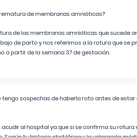
 prematura de membranas amnióticas?
 rotura de las membranas amnióticas que sucede ant
bajo de parto y nos referimos a la rotura que se 
 a partir de la semana 37 de gestación.
a o tengo sospechas de haberla roto antes de estar
udir al hospital ya que si se confirma su rotura
o. Según tu historia obstétrica y la valoración méd