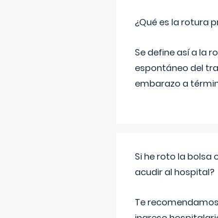
¿Qué es la rotura
Se define así a la
espontáneo del tra
embarazo a término
Si he roto la bols
acudir al hospital?
Te recomendamos ac
ingreso hospitalari