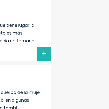
e tiene lugar la
feto es más
ancia no tomar n
...
+
l cuerpo de la mujer
 o, en algunas
mo tambi
...