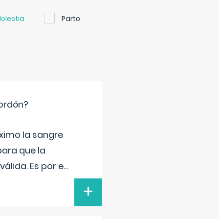
olestia
Parto
cordón?
ximo la sangre
para que la
álida. Es por e
...
+