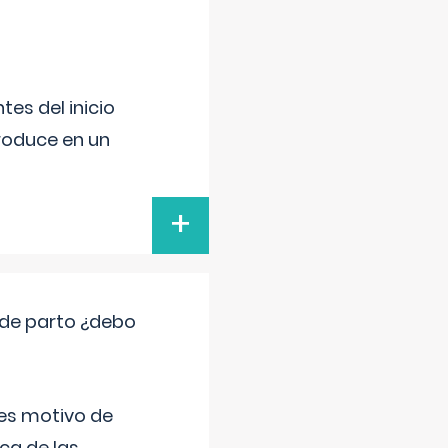
es del inicio
produce en un
+
 de parto ¿debo
 es motivo de
ica de las