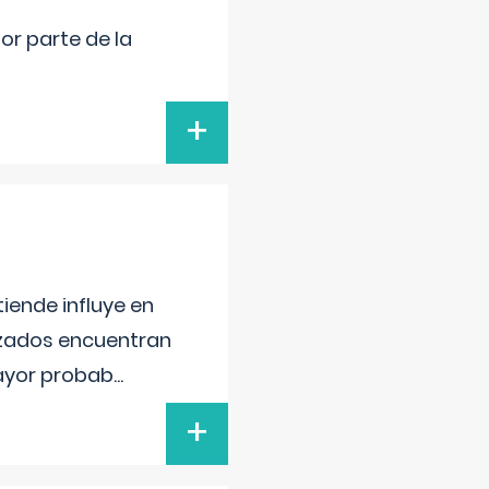
por parte de la
+
iende influye en
lizados encuentran
mayor probab
...
+