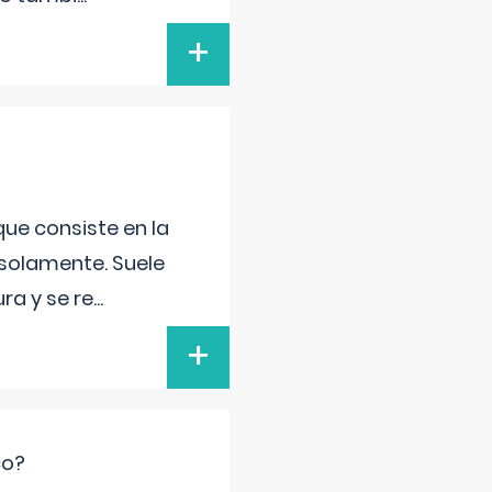
+
que consiste en la
 solamente. Suele
ra y se re
...
+
co?