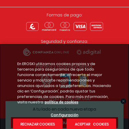
Formas de pago:
Seguridad y confianza:
En EROSKI utilizamos cookies propias y de
Premios y reconocimientos:
terceros para asegurarnos de que todo
funcione correctamente, ofrecerte el mejor
servicio y mostrarte recomendaciones y
anuncios ajustados a tus preferencias. Haciendo
clic en ‘Configuración’, podrás ajustar tus
preferencias de cookies. Para más información,
Descarga la app del club
visita nuestra
política de cookies
A tu lado en cada nueva etapa
Configuración
¿Te apuntas?
RECHAZAR COOKIES
ACEPTAR COOKIES
Condiciones legales