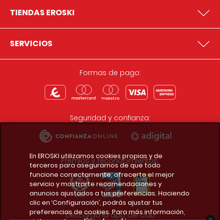
TIENDAS EROSKI
SERVICIOS
Formas de pago:
Seguridad y confianza:
En EROSKI utilizamos cookies propias y de
Premios y reconocimientos:
terceros para asegurarnos de que todo
funcione correctamente, ofrecerte el mejor
servicio y mostrarte recomendaciones y
anuncios ajustados a tus preferencias. Haciendo
clic en ‘Configuración’, podrás ajustar tus
preferencias de cookies. Para más información,
Descarga la app del club