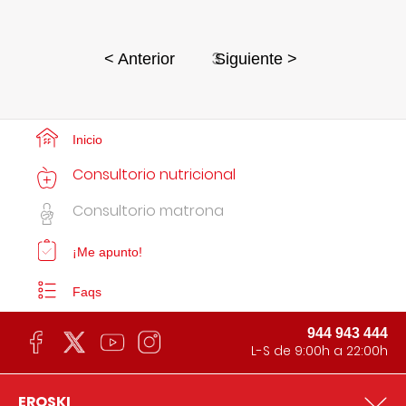
3
< Anterior
Siguiente >
Inicio
Consultorio nutricional
Consultorio matrona
¡Me apunto!
Faqs
944 943 444
L-S de 9:00h a 22:00h
EROSKI