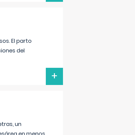
os. El parto
iones del
+
tras, un
 cesárea en menos