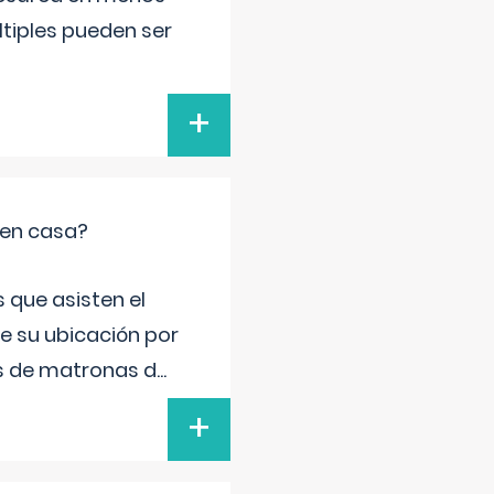
ltiples pueden ser
+
 en casa?
 que asisten el
de su ubicación por
s de matronas d
...
+