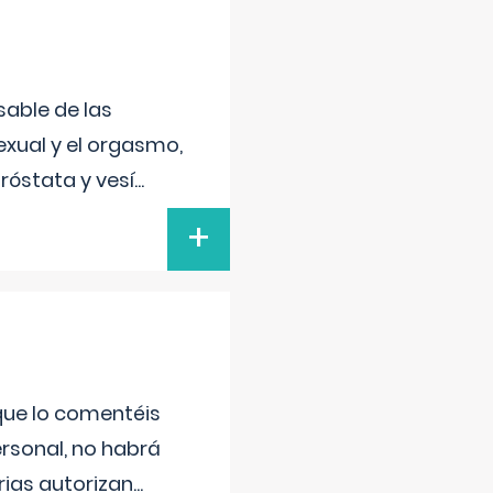
sable de las
exual y el orgasmo,
róstata y vesí
...
+
 que lo comentéis
ersonal, no habrá
ias autorizan
...