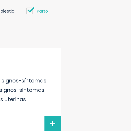
olestia
Parto
e signos-síntomas
 signos-síntomas
s uterinas
+