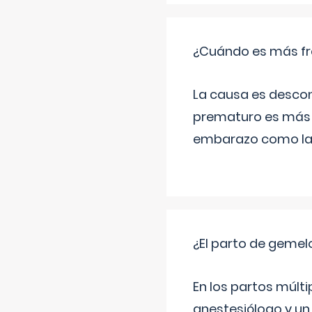
¿Cuándo es más fr
La causa es descon
prematuro es más 
embarazo como las 
¿El parto de gemel
En los partos múlt
anestesiólogo y un