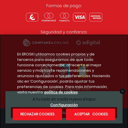
Formas de pago:
Seguridad y confianza:
En EROSKI utilizamos cookies propias y de
Premios y reconocimientos:
terceros para asegurarnos de que todo
funcione correctamente, ofrecerte el mejor
servicio y mostrarte recomendaciones y
anuncios ajustados a tus preferencias. Haciendo
clic en ‘Configuración’, podrás ajustar tus
preferencias de cookies. Para más información,
Descarga la app del club
visita nuestra
política de cookies
A tu lado en cada nueva etapa
Configuración
¿Te apuntas?
RECHAZAR COOKIES
ACEPTAR COOKIES
Condiciones legales