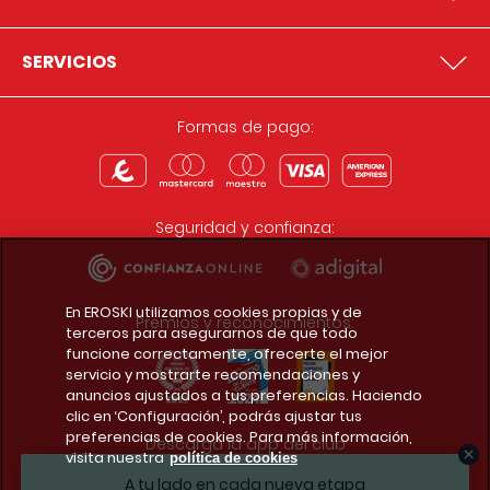
SERVICIOS
Formas de pago:
Seguridad y confianza:
En EROSKI utilizamos cookies propias y de
Premios y reconocimientos:
terceros para asegurarnos de que todo
funcione correctamente, ofrecerte el mejor
servicio y mostrarte recomendaciones y
anuncios ajustados a tus preferencias. Haciendo
clic en ‘Configuración’, podrás ajustar tus
preferencias de cookies. Para más información,
Descarga la app del club
visita nuestra
política de cookies
A tu lado en cada nueva etapa