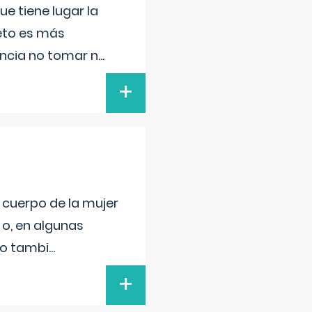
e tiene lugar la
feto es más
ancia no tomar n
...
+
l cuerpo de la mujer
 o, en algunas
mo tambi
...
+