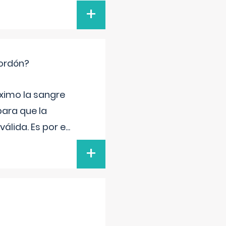
+
cordón?
ximo la sangre
para que la
álida. Es por e
...
+