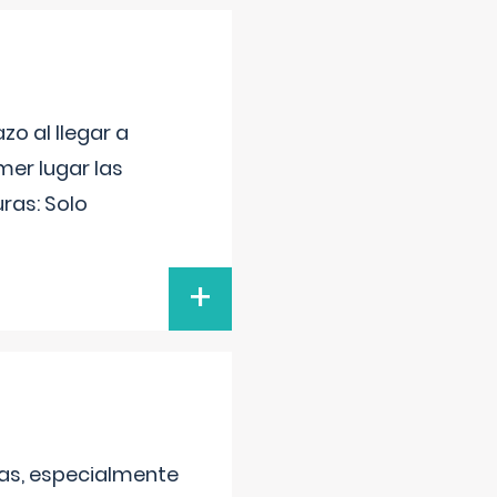
o al llegar a
mer lugar las
uras: Solo
+
as, especialmente