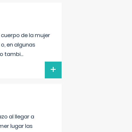
l cuerpo de la mujer
 o, en algunas
mo tambi
...
+
o al llegar a
mer lugar las