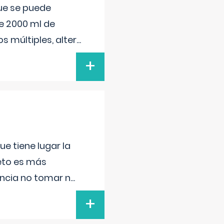
que se puede
e 2000 ml de
s múltiples, alter
...
+
e tiene lugar la
feto es más
ancia no tomar n
...
+