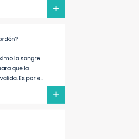
+
cordón?
ximo la sangre
para que la
álida. Es por e
...
+