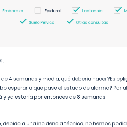
Embarazo
Epidural
Lactancia
M
Suelo Pélvico
Otras consultas
s,
e 4 semanas y media, qué debería hacer?Es eplig
o esperar a que pase el estado de alarma? Por ah
rá y ya estaría por entonces de 8 semanas.
 debido a una incidencia técnica, no hemos podi