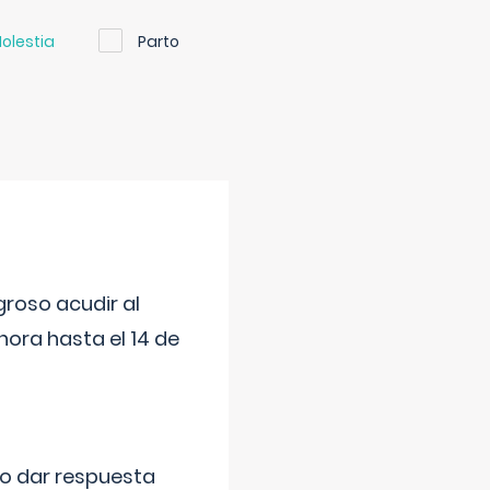
olestia
Parto
roso acudir al
ora hasta el 14 de
do dar respuesta