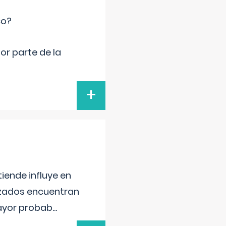
co?
por parte de la
+
iende influye en
lizados encuentran
mayor probab
...