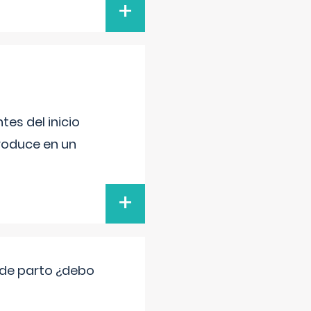
+
es del inicio
produce en un
+
 de parto ¿debo