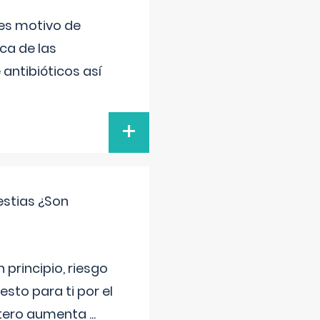
 es motivo de
ica de las
antibióticos así
+
estias ¿Son
principio, riesgo
sto para ti por el
 útero aumenta
...