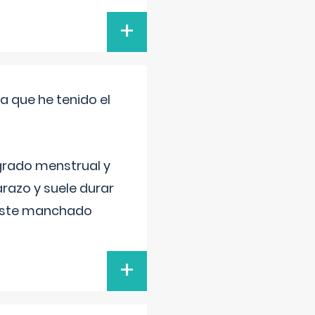
+
a que he tenido el
grado menstrual y
razo y suele durar
 este manchado
+