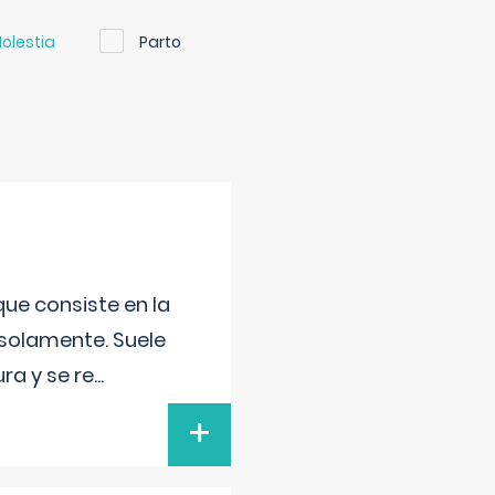
olestia
Parto
que consiste en la
 solamente. Suele
ra y se re
...
+