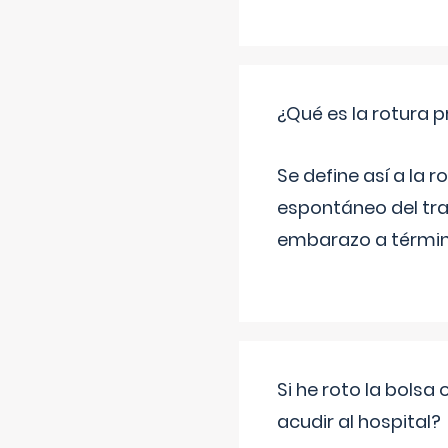
¿Qué es la rotura
Se define así a la
espontáneo del tra
embarazo a término
Si he roto la bols
acudir al hospital?