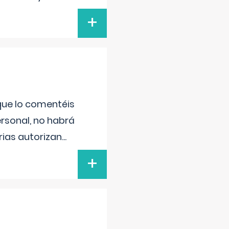
+
 que lo comentéis
ersonal, no habrá
ias autorizan
...
+