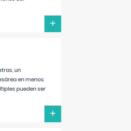
+
tras, un
 cesárea en menos
ltiples pueden ser
+