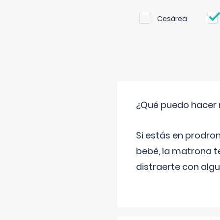
Cesárea
¿Qué puedo hacer 
Si estás en prodro
bebé, la matrona t
distraerte con alg