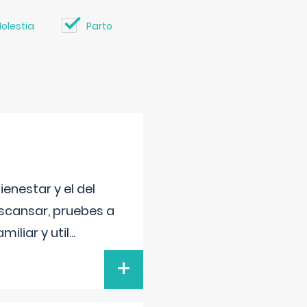
olestia
Parto
enestar y el del
escansar, pruebes a
iliar y util
...
+