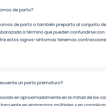
romos de parto?
omos de parto o también preparto al conjunto d
mbarazada a término que pueden confundirse con
Entre estos signos-síntomas tenemos contraccione
ecuente un parto prematuro?
ocida en aproximadamente en la mitad de los cas
frecuente en embarazos múltiples y en complicac