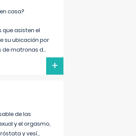
 en casa?
 que asisten el
de su ubicación por
s de matronas d
...
+
sable de las
exual y el orgasmo,
róstata y vesí
...