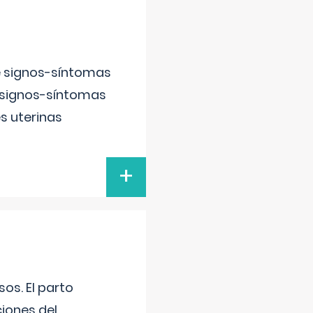
e signos-síntomas
 signos-síntomas
s uterinas
+
os. El parto
iones del