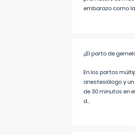
embarazo como las 
¿El parto de gemel
En los partos múlt
anestesiólogo y un
de 30 minutos en e
d
...