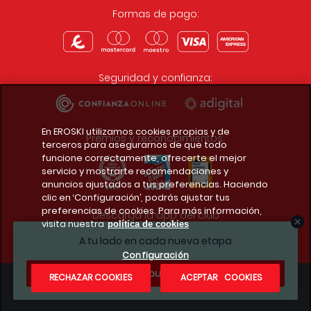
Formas de pago:
Seguridad y confianza:
En EROSKI utilizamos cookies propias y de
Premios y reconocimientos:
terceros para asegurarnos de que todo
funcione correctamente, ofrecerte el mejor
servicio y mostrarte recomendaciones y
anuncios ajustados a tus preferencias. Haciendo
clic en ‘Configuración’, podrás ajustar tus
preferencias de cookies. Para más información,
Descarga la app del club
visita nuestra
política de cookies
A tu lado en cada nueva etapa
Configuración
¿Te apuntas?
RECHAZAR COOKIES
ACEPTAR COOKIES
Condiciones legales