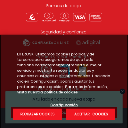
Formas de pago:
Seguridad y confianza:
En EROSKI utilizamos cookies propias y de
Premios y reconocimientos:
terceros para asegurarnos de que todo
funcione correctamente, ofrecerte el mejor
servicio y mostrarte recomendaciones y
anuncios ajustados a tus preferencias. Haciendo
clic en ‘Configuración’, podrás ajustar tus
preferencias de cookies. Para más información,
Descarga la app del club
visita nuestra
política de cookies
A tu lado en cada nueva etapa
Configuración
¿Te apuntas?
RECHAZAR COOKIES
ACEPTAR COOKIES
Condiciones legales