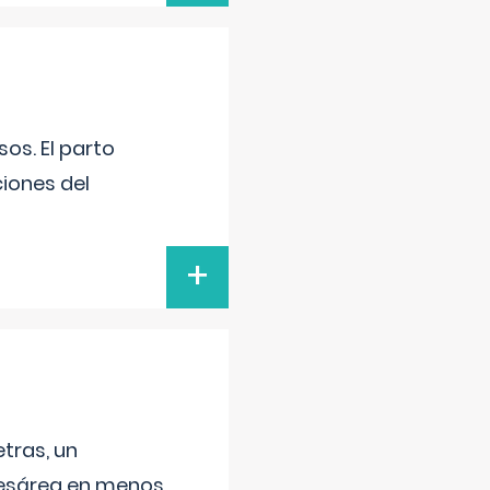
os. El parto
iones del
+
tras, un
 cesárea en menos