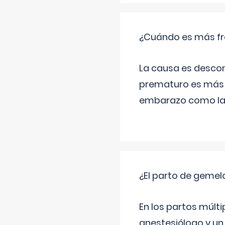
¿Cuándo es más fr
La causa es descon
prematuro es más 
embarazo como las 
¿El parto de gemel
En los partos múlt
anestesiólogo y un