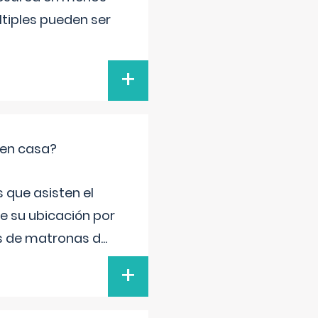
ltiples pueden ser
+
 en casa?
 que asisten el
de su ubicación por
s de matronas d
...
+