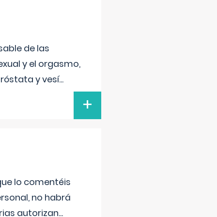
sable de las
exual y el orgasmo,
róstata y vesí
...
+
 que lo comentéis
ersonal, no habrá
ias autorizan
...