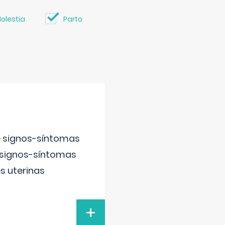
olestia
Parto
e signos-síntomas
 signos-síntomas
s uterinas
+