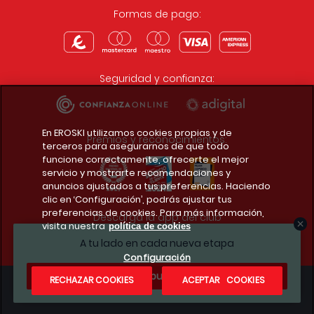
Formas de pago:
Seguridad y confianza:
En EROSKI utilizamos cookies propias y de
Premios y reconocimientos:
terceros para asegurarnos de que todo
funcione correctamente, ofrecerte el mejor
servicio y mostrarte recomendaciones y
anuncios ajustados a tus preferencias. Haciendo
clic en ‘Configuración’, podrás ajustar tus
preferencias de cookies. Para más información,
Descarga la app del club
visita nuestra
política de cookies
A tu lado en cada nueva etapa
Configuración
¿Te apuntas?
RECHAZAR COOKIES
ACEPTAR COOKIES
Condiciones legales